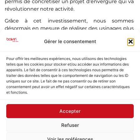
permis de concrétiser un projet d’envergure qui va
révolutionner notre activité.
Grâce à cet investissement, nous sommes
désormais en mesure de réaliser des usinages plus
complexes et précis, optimisant ainsi nos
Gérer le consentement
conceptions et nous permettant d’augmenter la
part française dans nos approvisionnements bois.
Cette avancée technologique se traduira
Pour offrir les meilleures expériences, nous utilisons des technologies
telles que les cookies pour stocker et/ou accéder aux informations des
également par une amélioration significative de
appareils. Le fait de consentir à ces technologies nous permettra de
notre productivité, nous permettant de répondre
traiter des données telles que le comportement de navigation ou les ID
plus efficacement aux demandes croissantes de
uniques sur ce site. Le fait de ne pas consentir ou de retirer son
consentement peut avoir un effet négatif sur certaines caractéristiques
nos clients.
et fonctions.
Nous sommes fiers de ce partenariat et tenons à
remercier chaleureusement nos partenaires pour
Accepter
leur confiance et leur soutien. Cet appui nous
conforte dans notre volonté d’innover et de
Refuser
contribuer au développement économique de
notre région.
Voir les préférences