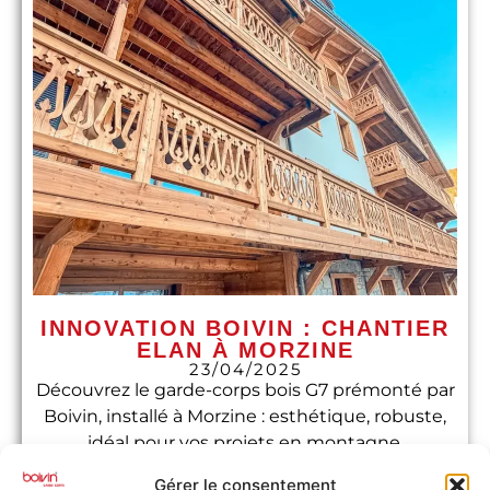
INNOVATION BOIVIN : CHANTIER
ELAN À MORZINE
23/04/2025
Découvrez le garde-corps bois G7 prémonté par
Boivin, installé à Morzine : esthétique, robuste,
idéal pour vos projets en montagne.
LIRE L'ARTICLE
Gérer le consentement