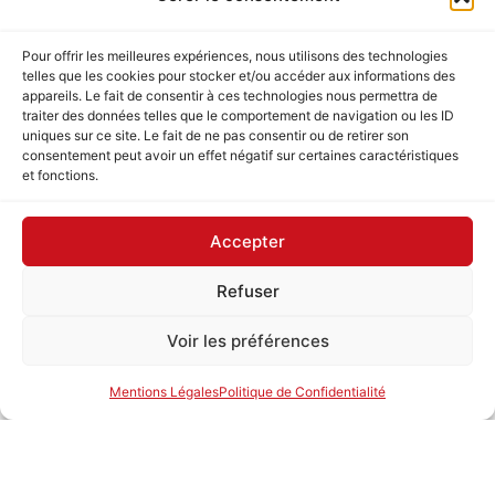
Pour offrir les meilleures expériences, nous utilisons des technologies
telles que les cookies pour stocker et/ou accéder aux informations des
appareils. Le fait de consentir à ces technologies nous permettra de
traiter des données telles que le comportement de navigation ou les ID
uniques sur ce site. Le fait de ne pas consentir ou de retirer son
consentement peut avoir un effet négatif sur certaines caractéristiques
et fonctions.
Accepter
Refuser
Voir les préférences
GARDE-CORPS EXTÉRIEUR EN
BOIS ET ALUMINIUM​
Mentions Légales
Politique de Confidentialité
21/11/2024
Découvrez nos garde-corps extérieurs en
aluminium ou bois, alliant style, durabilité et
sécurité pour sublimer vos espaces extérieurs.