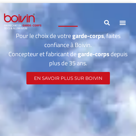
Pour le choix de votre
garde-corps
, faites
confiance à Boivin.
Concepteur et fabricant de
garde-corps
depuis
plus de 35 ans.
EN SAVOIR PLUS SUR BOIVIN